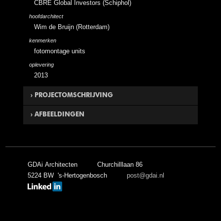
CBRE Global Investors (Schiphol)
hoofdarchitect
Wim de Bruijn (Rotterdam)
kenmerken
fotomontage units
oplevering
2013
PROJECTOMSCHRIJVING
AFBEELDINGEN
GDAi Architecten vervaardigde voor de renovatie en
uitbreiding bestaand winkelcentrum Oudeland een groot
aantal fotomontage beelden waardoor de nieuwe situatie
al in een vroeg stadium inzichtelijk was voor de
huurders.
GDAi Architecten
Churchilllaan 86
5224 BW 's-Hertogenbosch
Een veertiental winkeluntits is in beeld gebracht middels
fotomontage beelden.