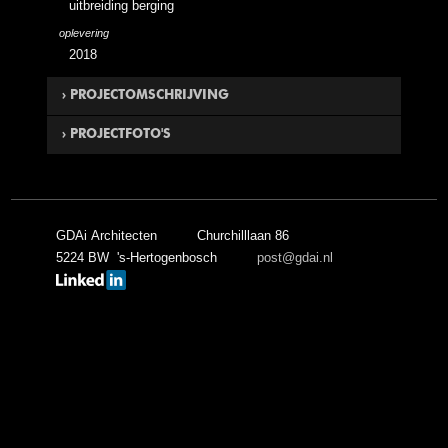
uitbreiding berging
oplevering
2018
PROJECTOMSCHRIJVING
PROJECTFOTO'S
In Uden heeft GDAi Architecten een bestaande woning
voorzien van een uitbreiding.
GDAi Architecten
Churchilllaan 86
5224 BW 's-Hertogenbosch