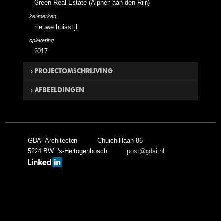
Green Real Estate (Alphen aan den Rijn)
kenmerken
nieuwe huisstijl
oplevering
2017
PROJECTOMSCHRIJVING
AFBEELDINGEN
In Amersfoort heeft GDAi Architecten winkelcentrum
Eemplein na 5 jaar van een nieuwe huisstijl voorzien.
Naast de nieuwe huisstijl bij het 5-jarig jubileum heeft
GDAi Architecten de afgelopen jaren ook meerdere
GDAi Architecten
Churchilllaan 86
voorstellen voor mogelijke huurders uitgewerkt.
5224 BW 's-Hertogenbosch